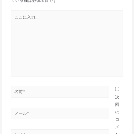
ている欄は必須項目です
次
回
の
コ
メ