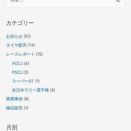
索
選
対
手
象
権
カテゴリー
:
2024
ARK
お知らせ
(91)
ラ
タイヤ販売
(14)
リ
レースレポート
(15)
ー・
PCCJ
(4)
カ
PSCJ
(2)
ム
イ
スーパーGT
(1)
タ
全日本ラリー選手権
(8)
イ
業務事例
(8)
ヤ
物品販売
(1)
サ
ー
ビ
月別