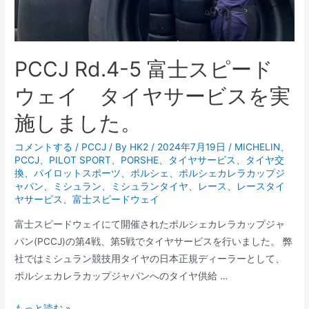
PCCJ Rd.4-5 富士スピード
ウェイ タイヤサービスを実
施しました。
コメントする
/
PCCJ
/ By
HK2
/
2024年7月19日
/
MICHELIN
、
PCCJ
、
PILOT SPORT
、
PORSHE
、
タイヤサービス
、
タイヤ交
換
、
パイロットスポーツ
、
ポルシェ
、
ポルシェカレラカップジ
ャパン
、
ミシュラン
、
ミシュランタイヤ
、
レース
、
レースタイ
ヤサービス
、
富士スピードウェイ
富士スピードウェイにて開催されたポルシェカレラカップジャ
パン(PCCJ)の第4戦、第5戦でタイヤサービスを行いました。 弊
社ではミシュラン競技用タイヤの日本正規ディーラーとして、
ポルシェカレラカップジャパンへのタイヤ供給 …
PCCJ
もっと読む »