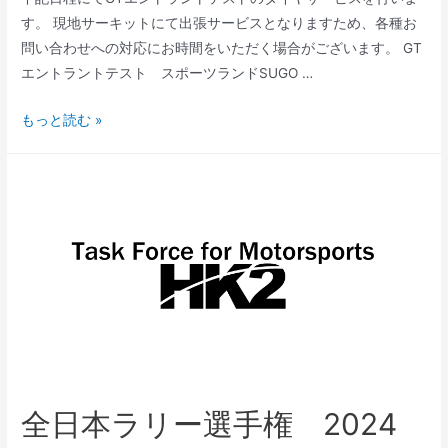
ス
す。 現地サーキットにて出張サービスとなりますため、各種お
に
問い合わせへの対応にお時間をいただく場合がございます。 GT
つ
エントラントテスト スポーツランドSUGO …
い
て
GT
もっと読む »
エ
ン
ト
ラ
ン
ト
テ
ス
ト
タ
イ
全日本ラリー選手権 2024
ヤ
サ