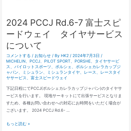
ド
ウ
ェ
2024 PCCJ Rd.6-7 富士スピ
イ
ードウェイ タイヤサービス
タ
イ
について
ヤ
サ
コメントする
/
お知らせ
/ By
HK2
/
2024年7月3日
/
MICHELIN
、
PCCJ
、
PILOT SPORT
、
PORSHE
、
タイヤサービ
ー
ス
、
パイロットスポーツ
、
ポルシェ
、
ポルシェカレラカップジ
ビ
ャパン
、
ミシュラン
、
ミシュランタイヤ
、
レース
、
レースタイ
ス
ヤサービス
、
富士スピードウェイ
に
下記日程にてPCCJ(ポルシェカレラカップジャパン)のタイヤサ
つ
ービスを行います。 現地サーキットにて出張サービスとなりま
い
すため、各種お問い合わせへの対応にお時間をいただく場合が
て
ございます。 2024 PCCJ Rd.6- …
2024
もっと読む »
PCCJ