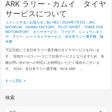
ARK ラリー・カムイ タイヤ
ー
サービスについて
ビ
ス
コメントする
/
お知らせ
/ By
HK2
/
2024年7月3日
/
JRC
、
に
MICHELIN
、
OSAMU FACTORY
、
PILOT SPORT
、
THREE FIVE
つ
MOTORSPORT
、
タイヤサービス
、
ファビア
、
ミシュランタイ
ヤ
、
ラリー
、
レースタイヤサービス
、
全日本ラリー選手権
、
福
い
永修
て
下記日程にて全日本ラリー選手権のタイヤサービスを行いま
す。 現地サービスパークにて出張サービスとなりますため、各
種お問い合わせへの対応にお時間をいただく場合がございま
す。 2024 全日本ラリー選手権 Rd.6 ARK …
全
もっと読む »
日
本
検索
ラ
リ
検
ー