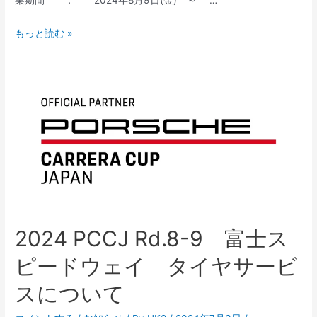
業期間 ： 2024年8月9日(金) ～ …
を
夏
もっと読む »
実
季
施
休
し
業
ま
の
し
お
た。
知
ら
せ
2024 PCCJ Rd.8-9 富士ス
ピードウェイ タイヤサービ
スについて