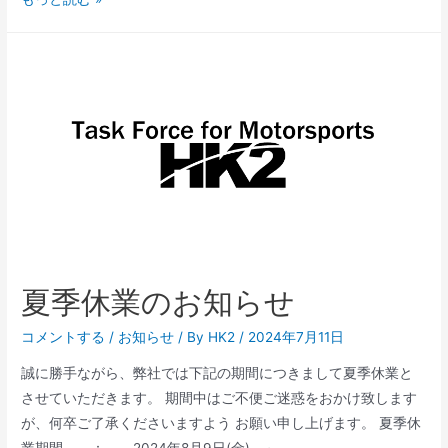
Rd.4-
5
富
士
ス
ピ
ー
ド
ウ
ェ
イ
夏季休業のお知らせ
タ
イ
コメントする
/
お知らせ
/ By
HK2
/
2024年7月11日
ヤ
サ
誠に勝手ながら、弊社では下記の期間につきまして夏季休業と
ー
させていただきます。 期間中はご不便ご迷惑をおかけ致します
ビ
が、何卒ご了承くださいますよう お願い申し上げます。 夏季休
ス