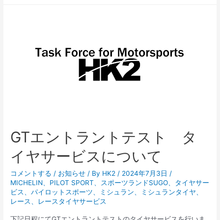
Rd.6-
7
富
士
ス
ピ
ー
ド
ウ
ェ
GTエントラントテスト タ
イ
タ
イヤサービスについて
イ
ヤ
コメントする
/
お知らせ
/ By
HK2
/
2024年7月3日
/
MICHELIN
、
PILOT SPORT
、
スポーツランドSUGO
、
タイヤサー
サ
ビス
、
パイロットスポーツ
、
ミシュラン
、
ミシュランタイヤ
、
ー
レース
、
レースタイヤサービス
ビ
下記日程にてGTエントラントテストのタイヤサービスを行いま