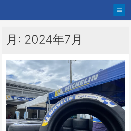
コ
ン
Main
テ
Men
ン
ツ
月:
2024年7月
へ
ス
キ
ッ
プ