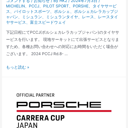
コメントする
/
お知らせ
/ By
HK2
/
2024年7月3日
/
MICHELIN
、
PCCJ
、
PILOT SPORT
、
PORSHE
、
タイヤサービ
ス
、
パイロットスポーツ
、
ポルシェ
、
ポルシェカレラカップジ
ャパン
、
ミシュラン
、
ミシュランタイヤ
、
レース
、
レースタイ
ヤサービス
、
富士スピードウェイ
下記日程にてPCCJ(ポルシェカレラカップジャパン)のタイヤサ
ービスを行います。 現地サーキットにて出張サービスとなりま
すため、各種お問い合わせへの対応にお時間をいただく場合が
ございます。 2024 PCCJ Rd.8- …
2024
もっと読む »
PCCJ
Rd.8-
9
富
士
ス
ピ
ー