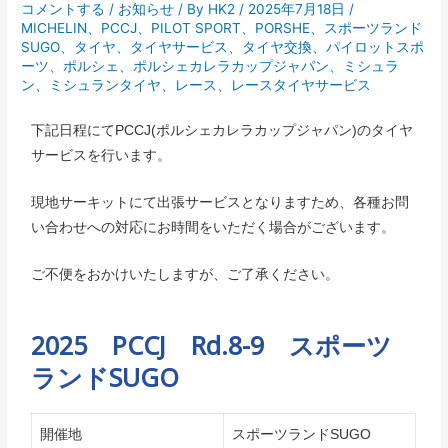
コメントする
/
お知らせ
/ By
HK2
/
2025年7月18日
/
MICHELIN
、
PCCJ
、
PILOT SPORT
、
PORSHE
、
スポーツランド
SUGO
、
タイヤ
、
タイヤサービス
、
タイヤ交換
、
パイロットスポ
ーツ
、
ポルシェ
、
ポルシェカレラカップジャパン
、
ミシュラ
ン
、
ミシュランタイヤ
、
レース
、
レースタイヤサービス
下記日程にてPCCJ(ポルシェカレラカップジャパン)のタイヤ
サービスを行います。
現地サーキットにて出張サービスとなりますため、各種お問
い合わせへの対応にお時間をいただく場合がございます。
ご不便をおかけいたしますが、ご了承ください。
2025 PCCJ Rd.8-9 スポーツ
ランドSUGO
開催地
スポーツランドSUGO