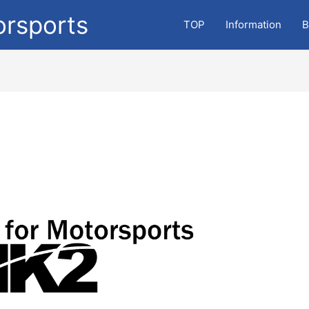
orsports
TOP
Information
B