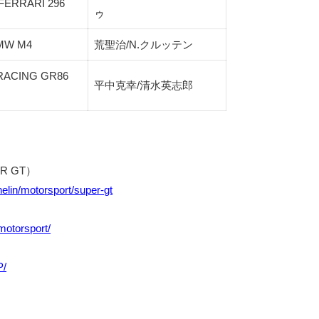
FERRARI 296
ゥ
BMW M4
荒聖治/N.クルッテン
RACING GR86
平中克幸/清水英志郎
 GT）
elin/motorsport/super-gt
motorsport/
P/