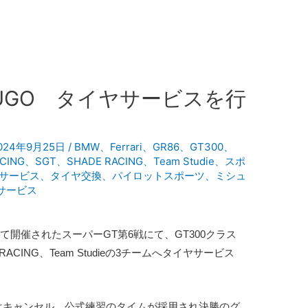
UGO タイヤサービスを行
024年9月25日
/
BMW
、
Ferrari
、
GR86
、
GT300
、
CING
、
SGT
、
SHADE RACING
、
Team Studie
、
スポ
サービス
、
タイヤ交換
、
パイロットスポーツ
、
ミシュ
サービス
Oにて開催されたスーパーGT第6戦にて、GT300クラス
RACING、Team Studieの3チームへタイヤサービス
はキャンセル、公式練習のタイムが採用され決勝のグ