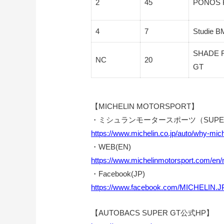
2
45
PONOS 
4
7
Studie 
SHADE 
NC
20
GT
【MICHELIN MOTORSPORT】
・ミシュランモータースポーツ（SUPER
https://www.michelin.co.jp/auto/why-mich
・WEB(EN)
https://www.michelinmotorsport.com/en/
・Facebook(JP)
https://www.facebook.com/MICHELIN.J
【AUTOBACS SUPER GT公式HP】