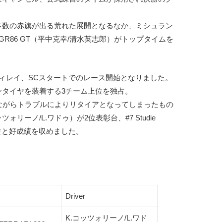
多数の赤旗が出る荒れた展開となるなか、ミシュラン
G GR86 GT（平中克幸/清水英志郎）がトップタイムを
。
ィレイ、SCスタートでのレース開始となりました。
ンタイヤを装着する3チーム上位を独占。
GTは残念ながらトラブルによりリタイアとなってしまったもの
.コッツォリーノ/L.ワドゥ）が2位表彰台、#7 Studie
4位と好成績を収めました。
Driver
K.コッツォリーノ/L.ワド