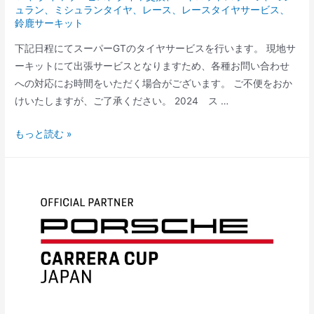
ュラン
、
ミシュランタイヤ
、
レース
、
レースタイヤサービス
、
ー
鈴鹿サーキット
ビ
下記日程にてスーパーGTのタイヤサービスを行います。 現地サ
ス
ーキットにて出張サービスとなりますため、各種お問い合わせ
に
への対応にお時間をいただく場合がございます。 ご不便をおか
つ
けいたしますが、ご了承ください。 2024 ス …
い
て
ス
もっと読む »
ー
パ
ー
GT
Rd.5
鈴
鹿
サ
ー
キ