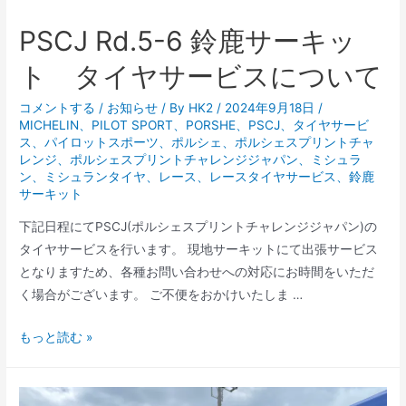
イ
ヤ
PSCJ Rd.5-6 鈴鹿サーキッ
サ
ト タイヤサービスについて
ー
ビ
コメントする
/
お知らせ
/ By
HK2
/
2024年9月18日
/
ス
MICHELIN
、
PILOT SPORT
、
PORSHE
、
PSCJ
、
タイヤサービ
を
ス
、
パイロットスポーツ
、
ポルシェ
、
ポルシェスプリントチャ
レンジ
、
ポルシェスプリントチャレンジジャパン
、
ミシュラ
行
ン
、
ミシュランタイヤ
、
レース
、
レースタイヤサービス
、
鈴鹿
い
サーキット
ま
下記日程にてPSCJ(ポルシェスプリントチャレンジジャパン)の
し
タイヤサービスを行います。 現地サーキットにて出張サービス
た。
となりますため、各種お問い合わせへの対応にお時間をいただ
く場合がございます。 ご不便をおかけいたしま …
PSCJ
もっと読む »
Rd.5-
6
鈴