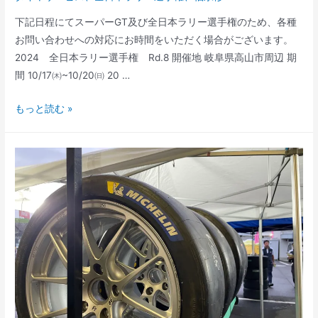
い
下記日程にてスーパーGT及び全日本ラリー選手権のため、各種
て
お問い合わせへの対応にお時間をいただく場合がございます。
2024 全日本ラリー選手権 Rd.8 開催地 岐阜県高山市周辺 期
間 10/17㈭~10/20㈰ 20 …
ス
もっと読む »
ー
パ
ー
GT
及
び
全
日
本
ラ
リ