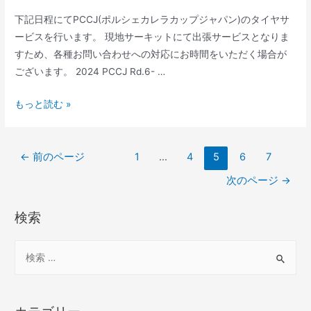
に
下記日程にてPCCJ(ポルシェカレラカップジャパン)のタイヤサ
つ
ービスを行います。 現地サーキットにて出張サービスとなりま
い
すため、各種お問い合わせへの対応にお時間をいただく場合が
て
ございます。 2024 PCCJ Rd.6- …
2024
もっと読む »
PCCJ
Rd.6-
投
7
←
前のページ
1
…
4
5
6
7
稿
富
次のページ
→
の
士
ペ
ス
検索
ー
ピ
ジ
ー
検
送
ド
索
り
ウ
対
ェ
象