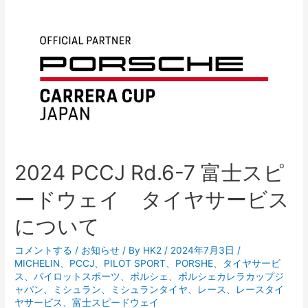
Rd.8-
9
富
士
ス
ピ
ー
ド
ウ
ェ
2024 PCCJ Rd.6-7 富士スピ
イ
ードウェイ タイヤサービス
タ
イ
について
ヤ
サ
コメントする
/
お知らせ
/ By
HK2
/
2024年7月3日
/
MICHELIN
、
PCCJ
、
PILOT SPORT
、
PORSHE
、
タイヤサービ
ー
ス
、
パイロットスポーツ
、
ポルシェ
、
ポルシェカレラカップジ
ビ
ャパン
、
ミシュラン
、
ミシュランタイヤ
、
レース
、
レースタイ
ス
ヤサービス
、
富士スピードウェイ