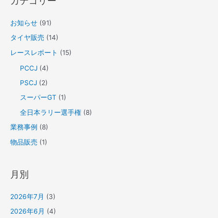
カテゴリー
イ
:
タ
お知らせ
(91)
イ
ヤ
タイヤ販売
(14)
サ
レースレポート
(15)
ー
PCCJ
(4)
ビ
PSCJ
(2)
ス
スーパーGT
(1)
に
つ
全日本ラリー選手権
(8)
い
業務事例
(8)
て
物品販売
(1)
月別
2026年7月
(3)
2026年6月
(4)