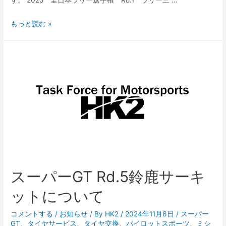
全
もっと読む »
日
本
ラ
リ
ー
選
手
権
RALLY
三
河
スーパーGT Rd.5鈴鹿サーキ
湾
タ
ットについて
イ
ヤ
コメントする
/
お知らせ
/ By
HK2
/
2024年11月6日
/
スーパー
GT
、
タイヤサービス
、
タイヤ交換
、
パイロットスポーツ
、
ミシ
サ