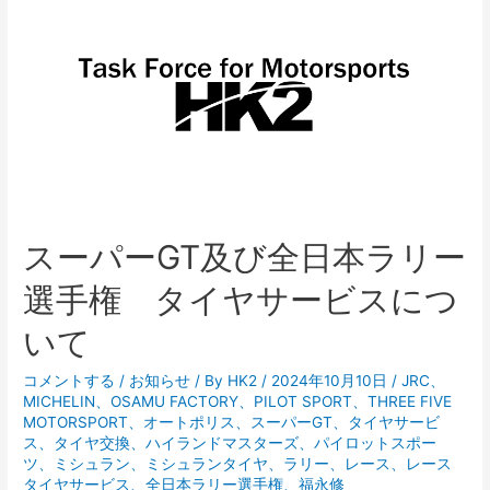
ス
ポ
ー
ツ
ラ
ン
ド
菅
生
スーパーGT及び全日本ラリー
タ
イ
選手権 タイヤサービスにつ
ヤ
いて
サ
ー
コメントする
/
お知らせ
/ By
HK2
/
2024年10月10日
/
JRC
、
ビ
MICHELIN
、
OSAMU FACTORY
、
PILOT SPORT
、
THREE FIVE
ス
MOTORSPORT
、
オートポリス
、
スーパーGT
、
タイヤサービ
ス
、
タイヤ交換
、
ハイランドマスターズ
、
パイロットスポー
に
ツ
、
ミシュラン
、
ミシュランタイヤ
、
ラリー
、
レース
、
レース
つ
タイヤサービス
、
全日本ラリー選手権
、
福永修