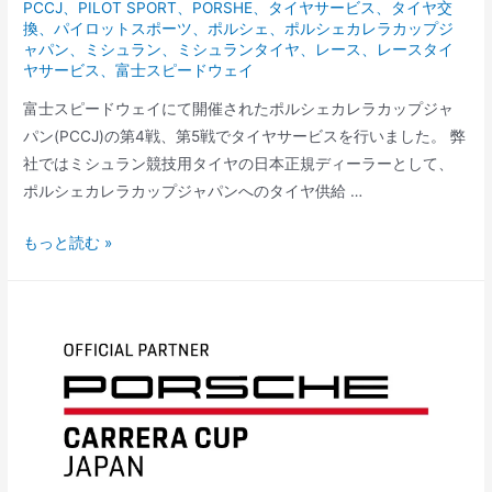
PCCJ
、
PILOT SPORT
、
PORSHE
、
タイヤサービス
、
タイヤ交
換
、
パイロットスポーツ
、
ポルシェ
、
ポルシェカレラカップジ
ャパン
、
ミシュラン
、
ミシュランタイヤ
、
レース
、
レースタイ
ヤサービス
、
富士スピードウェイ
富士スピードウェイにて開催されたポルシェカレラカップジャ
パン(PCCJ)の第4戦、第5戦でタイヤサービスを行いました。 弊
社ではミシュラン競技用タイヤの日本正規ディーラーとして、
ポルシェカレラカップジャパンへのタイヤ供給 …
PCCJ
もっと読む »
Rd.4-
5
富
士
ス
ピ
ー
ド
ウ