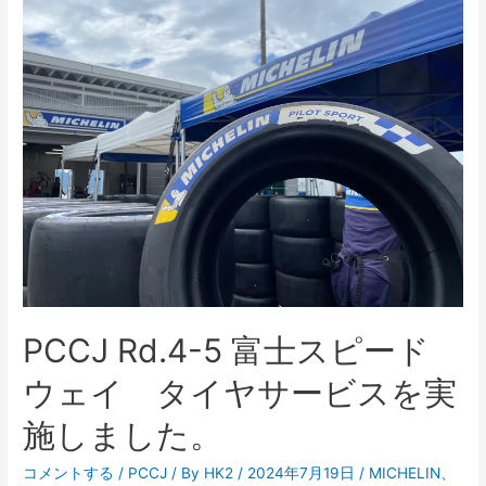
鹿
サ
ー
キ
ッ
ト
タ
イ
ヤ
サ
ー
ビ
PCCJ Rd.4-5 富士スピード
ス
に
ウェイ タイヤサービスを実
つ
施しました。
い
て
コメントする
/
PCCJ
/ By
HK2
/
2024年7月19日
/
MICHELIN
、