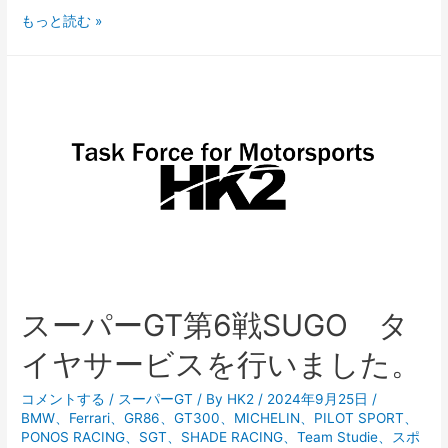
PSCJ
もっと読む »
Rd.5-
6
鈴
鹿
サ
ー
キ
ッ
ト
タ
イ
スーパーGT第6戦SUGO タ
ヤ
サ
イヤサービスを行いました。
ー
ビ
コメントする
/
スーパーGT
/ By
HK2
/
2024年9月25日
/
BMW
、
Ferrari
、
GR86
、
GT300
、
MICHELIN
、
PILOT SPORT
、
ス
PONOS RACING
、
SGT
、
SHADE RACING
、
Team Studie
、
スポ
を