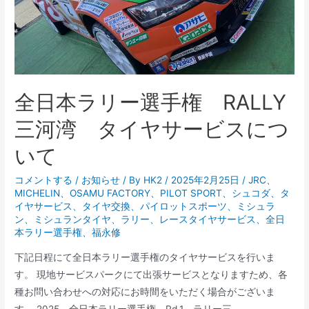
全日本ラリー選手権 RALLY
三河湾 タイヤサービスにつ
いて
コメントする
/
お知らせ
/ By
HK2
/
2025年2月25日
/
JRC
、
MICHELIN
、
OSAMU FACTORY
、
PILOT SPORT
、
シュコダ
、
タ
イヤサービス
、
タイヤ交換
、
パイロットスポーツ
、
ミシュラ
ン
、
ミシュランタイヤ
、
ラリー
、
レースタイヤサービス
、
全日
本ラリー選手権
、
福永修
下記日程にて全日本ラリー選手権のタイヤサービスを行いま
す。 現地サービスパークにて出張サービスとなりますため、各
種お問い合わせへの対応にお時間をいただく場合がございま
す。 2025 全日本ラリー選手権 Rd.1 ラリー三 …