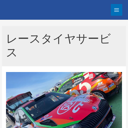
コ
ン
Main
テ
Men
ン
ツ
レースタイヤサービ
へ
ス
ス
キ
ッ
プ