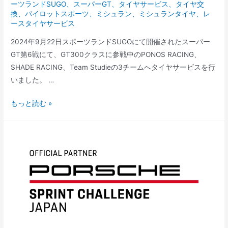
ーツランドSUGO
、
スーパーGT
、
タイヤサービス
、
タイヤ交
実
換
、
パイロットスポーツ
、
ミシュラン
、
ミシュランタイヤ
、
レ
ースタイヤサービス
施
し
2024年9月22日スポーツランドSUGOにて開催されたスーパー
ま
GT第6戦にて、GT300クラスに参戦中のPONOS RACING、
し
SHADE RACING、Team Studieの3チームへタイヤサービスを行
た。
いました。 …
ス
もっと読む »
ー
パ
ー
GT
第
6
戦
SUGO
タ