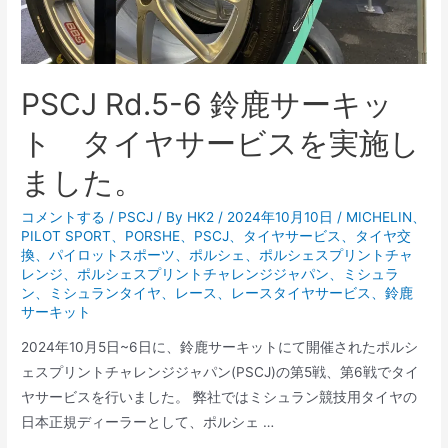
ー
選
手
権
PSCJ Rd.5-6 鈴鹿サーキッ
タ
イ
ト タイヤサービスを実施し
ヤ
ました。
サ
ー
コメントする
/
PSCJ
/ By
HK2
/
2024年10月10日
/
MICHELIN
、
ビ
PILOT SPORT
、
PORSHE
、
PSCJ
、
タイヤサービス
、
タイヤ交
ス
換
、
パイロットスポーツ
、
ポルシェ
、
ポルシェスプリントチャ
レンジ
、
ポルシェスプリントチャレンジジャパン
、
ミシュラ
に
ン
、
ミシュランタイヤ
、
レース
、
レースタイヤサービス
、
鈴鹿
つ
サーキット
い
2024年10月5日~6日に、鈴鹿サーキットにて開催されたポルシ
て
ェスプリントチャレンジジャパン(PSCJ)の第5戦、第6戦でタイ
ヤサービスを行いました。 弊社ではミシュラン競技用タイヤの
日本正規ディーラーとして、ポルシェ …