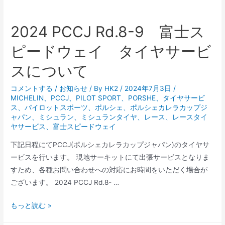
ェ
イ
2024 PCCJ Rd.8-9 富士ス
タ
ピードウェイ タイヤサービ
イ
ヤ
スについて
サ
ー
コメントする
/
お知らせ
/ By
HK2
/
2024年7月3日
/
MICHELIN
、
PCCJ
、
PILOT SPORT
、
PORSHE
、
タイヤサービ
ビ
ス
、
パイロットスポーツ
、
ポルシェ
、
ポルシェカレラカップジ
ス
ャパン
、
ミシュラン
、
ミシュランタイヤ
、
レース
、
レースタイ
を
ヤサービス
、
富士スピードウェイ
実
下記日程にてPCCJ(ポルシェカレラカップジャパン)のタイヤサ
施
ービスを行います。 現地サーキットにて出張サービスとなりま
し
すため、各種お問い合わせへの対応にお時間をいただく場合が
ま
ございます。 2024 PCCJ Rd.8- …
し
た。
2024
もっと読む »
PCCJ