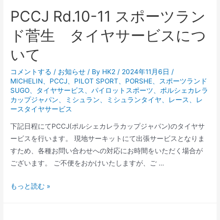
ッ
PCCJ Rd.10-11 スポーツラン
ト
ド菅生 タイヤサービスにつ
に
つ
いて
い
て
コメントする
/
お知らせ
/ By
HK2
/
2024年11月6日
/
MICHELIN
、
PCCJ
、
PILOT SPORT
、
PORSHE
、
スポーツランド
SUGO
、
タイヤサービス
、
パイロットスポーツ
、
ポルシェカレラ
カップジャパン
、
ミシュラン
、
ミシュランタイヤ
、
レース
、
レ
ースタイヤサービス
下記日程にてPCCJ(ポルシェカレラカップジャパン)のタイヤサ
ービスを行います。 現地サーキットにて出張サービスとなりま
すため、各種お問い合わせへの対応にお時間をいただく場合が
ございます。 ご不便をおかけいたしますが、ご …
PCCJ
もっと読む »
Rd.10-
11